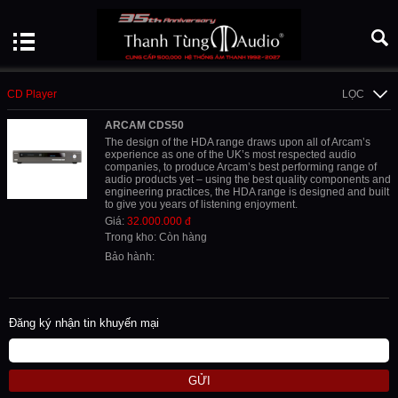
CD Player
LỌC
ARCAM CDS50
The design of the HDA range draws upon all of Arcam’s
experience as one of the UK’s most respected audio
companies, to produce Arcam’s best performing range of
audio products yet – using the best quality components and
engineering practices, the HDA range is designed and built
to give you years of listening enjoyment.
Giá:
32.000.000 đ
Trong kho: Còn hàng
Bảo hành:
Đăng ký nhận tin khuyến mại
GỬI