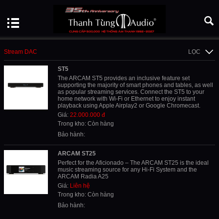
Stream DAC
LỌC
ST5
The ARCAM ST5 provides an inclusive feature set
supporting the majority of smart phones and tables, as well
as popular streaming services. Connect the ST5 to your
home network with Wi-Fi or Ethernet to enjoy instant
playback using Apple Airplay2 or Google Chromecast.
Giá:
22.000.000 đ
Trong kho: Còn hàng
Bảo hành:
ARCAM ST25
Perfect for the Aficionado – The ARCAM ST25 is the ideal
music streaming source for any Hi-Fi System and the
ARCAM Radia A25
Giá:
Liên hệ
Trong kho: Còn hàng
Bảo hành: