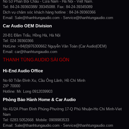
No 53 Phan Bội Châu - Cửa Nam - Hà Nội - Việt Nam.
Tel: 84-24-39360388/ 39345088. Fax: 84-24-39345089
Dịch vụ chăm sóc khách hàng hotline : 84-24-39360366
Email: Sale@thanhtungaudio.com - Service@thanhtungaudio.com
Car Audio OEM Division
20-B1 Đầm Trấu, Hồng Hà, Hà Nội
Tel: 024 39360366
HotLine :+84(0)976300662 Nguyễn Văn Toàn (Car Audio|OEM)
Email: car@thanhtungaudio.com
THANH TÙNG AUDIO SÀI GÒN
Hi-End Audio Office
No 60 Trần Đình Xu, Cầu Ông Lãnh, Hồ Chí Minh
ZIP 70000
Hotline: Mr. Long 0912039903
Phòng Bảo Hành Home & Car Audio
No 41/2A Phan Đình Phùng-Phường 17-Q Phú Nhuận-Ho Chi Minh-Viet
Nam
Tel: 0283.5052668. Mobile: 0909983533
Email: Sale@thanhtungaudio.com - Service@thanhtungaudio.com