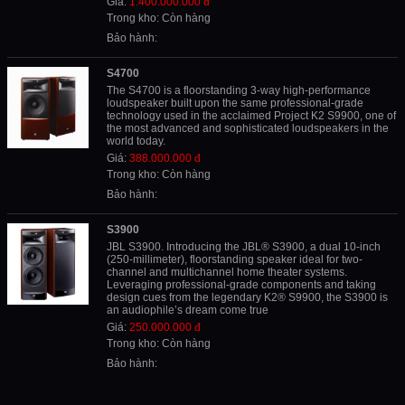
Giá:
1.400.000.000 đ
Trong kho: Còn hàng
Bảo hành:
S4700
The S4700 is a floorstanding 3-way high-performance
loudspeaker built upon the same professional-grade
technology used in the acclaimed Project K2 S9900, one of
the most advanced and sophisticated loudspeakers in the
world today.
Giá:
388.000.000 đ
Trong kho: Còn hàng
Bảo hành:
S3900
JBL S3900. Introducing the JBL® S3900, a dual 10-inch
(250-millimeter), floorstanding speaker ideal for two-
channel and multichannel home theater systems.
Leveraging professional-grade components and taking
design cues from the legendary K2® S9900, the S3900 is
an audiophile’s dream come true
Giá:
250.000.000 đ
Trong kho: Còn hàng
Bảo hành: