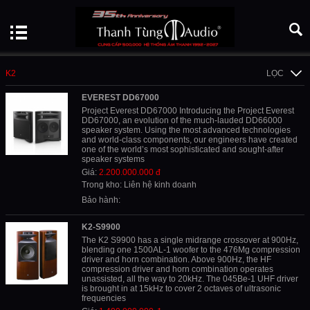
K2
LỌC
EVEREST DD67000
Project Everest DD67000 Introducing the Project Everest
DD67000, an evolution of the much-lauded DD66000
speaker system. Using the most advanced technologies
and world-class components, our engineers have created
one of the world’s most sophisticated and sought-after
speaker systems
Giá:
2.200.000.000 đ
Trong kho: Liên hệ kinh doanh
Bảo hành:
K2-S9900
The K2 S9900 has a single midrange crossover at 900Hz,
blending one 1500AL-1 woofer to the 476Mg compression
driver and horn combination. Above 900Hz, the HF
compression driver and horn combination operates
unassisted, all the way to 20kHz. The 045Be-1 UHF driver
is brought in at 15kHz to cover 2 octaves of ultrasonic
frequencies