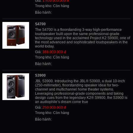
Giá:
1.400.000.000 đ
Trong kho: Còn hàng
Bảo hành:
S4700
The S4700 is a floorstanding 3-way high-performance
loudspeaker built upon the same professional-grade
technology used in the acclaimed Project K2 S9900, one of
the most advanced and sophisticated loudspeakers in the
world today.
Giá:
388.000.000 đ
Trong kho: Còn hàng
Bảo hành:
S3900
JBL S3900. Introducing the JBL® S3900, a dual 10-inch
(250-millimeter), floorstanding speaker ideal for two-
channel and multichannel home theater systems.
Leveraging professional-grade components and taking
design cues from the legendary K2® S9900, the S3900 is
an audiophile’s dream come true
Giá:
250.000.000 đ
Trong kho: Còn hàng
Bảo hành: