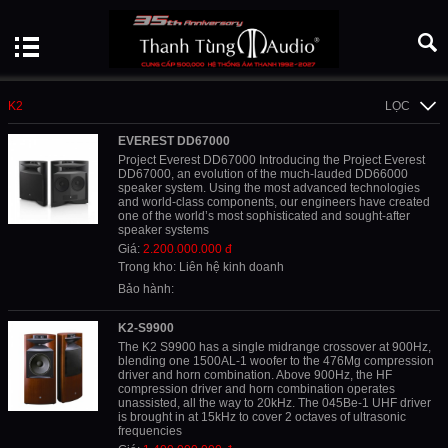
K2
LỌC
EVEREST DD67000
Project Everest DD67000 Introducing the Project Everest
DD67000, an evolution of the much-lauded DD66000
speaker system. Using the most advanced technologies
and world-class components, our engineers have created
one of the world’s most sophisticated and sought-after
speaker systems
Giá:
2.200.000.000 đ
Trong kho: Liên hệ kinh doanh
Bảo hành:
K2-S9900
The K2 S9900 has a single midrange crossover at 900Hz,
blending one 1500AL-1 woofer to the 476Mg compression
driver and horn combination. Above 900Hz, the HF
compression driver and horn combination operates
unassisted, all the way to 20kHz. The 045Be-1 UHF driver
is brought in at 15kHz to cover 2 octaves of ultrasonic
frequencies