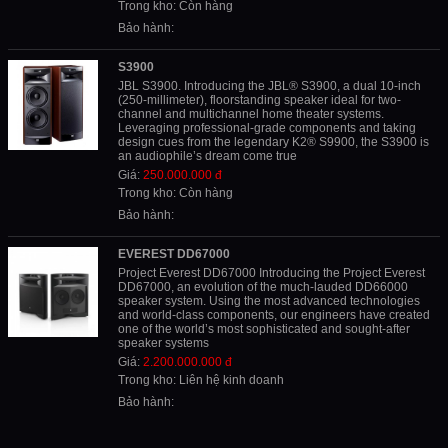
Trong kho: Còn hàng
Bảo hành:
S3900
JBL S3900. Introducing the JBL® S3900, a dual 10-inch
(250-millimeter), floorstanding speaker ideal for two-
channel and multichannel home theater systems.
Leveraging professional-grade components and taking
design cues from the legendary K2® S9900, the S3900 is
an audiophile’s dream come true
Giá:
250.000.000 đ
Trong kho: Còn hàng
Bảo hành:
EVEREST DD67000
Project Everest DD67000 Introducing the Project Everest
DD67000, an evolution of the much-lauded DD66000
speaker system. Using the most advanced technologies
and world-class components, our engineers have created
one of the world’s most sophisticated and sought-after
speaker systems
Giá:
2.200.000.000 đ
Trong kho: Liên hệ kinh doanh
Bảo hành: