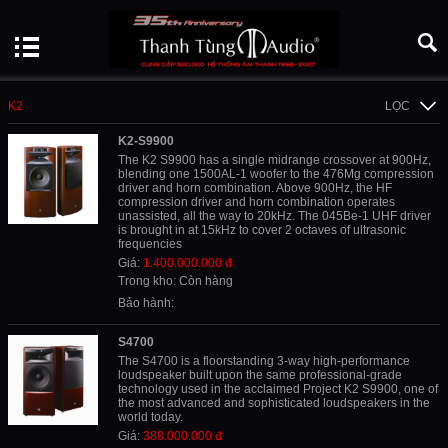
K2
LỌC
K2-S9900
The K2 S9900 has a single midrange crossover at 900Hz,
blending one 1500AL-1 woofer to the 476Mg compression
driver and horn combination. Above 900Hz, the HF
compression driver and horn combination operates
unassisted, all the way to 20kHz. The 045Be-1 UHF driver
is brought in at 15kHz to cover 2 octaves of ultrasonic
frequencies
Giá:
1.400.000.000 đ
Trong kho: Còn hàng
Bảo hành:
S4700
The S4700 is a floorstanding 3-way high-performance
loudspeaker built upon the same professional-grade
technology used in the acclaimed Project K2 S9900, one of
the most advanced and sophisticated loudspeakers in the
world today.
Giá:
388.000.000 đ