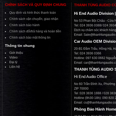
CHÍNH SÁCH VÀ QUY ĐỊNH CHUNG
THANH TÙNG AUDIO C
Quy định và hình thức thanh toán
Hi End Audio Division 
Chính sách vận chuyển, giao nhận
No 53 Phan Bội Châu - Cửa N
Chính sách bảo hành
Tel: 024 3936 0388/ 024 393
Dịch vụ chăm sóc khách hàng 
Chính sách đổi/trả hàng và hoàn tiền
Email:
Sale@thanhtungaudio
Chính sách bảo mật thông tin
Car Audio OEM Divisi
Thông tin chung
20-B1 Đầm Trấu, Hồng Hà, H
Giới thiệu
Tel: 024 3936 0366
Video
Hotline: 097 630 0662 Nguyễ
Đại lý
Email: car@thanhtungaudio.
Liên hệ
THANH TÙNG AUDIO 
Hi End Audio Office
No 60 Trần Đình Xu, Phường
ZIP 70000
Tel :028 3836 1888 / 028 38
Hotline (9h30-18h): 090 820 
Email: cs@thanhtungaudio.c
Phòng Bảo Hành Home