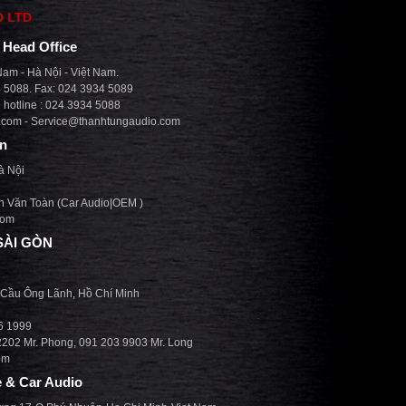
O LTD
| Head Office
am - Hà Nội - Việt Nam.
4 5088. Fax: 024 3934 5089
hotline : 024 3934 5088
.com
-
Service@thanhtungaudio.com
on
à Nội
n Văn Toàn (Car Audio|OEM )
com
SÀI GÒN
 Cầu Ông Lãnh, Hồ Chí Minh
36 1999
2202 Mr. Phong, 091 203 9903 Mr. Long
om
 & Car Audio