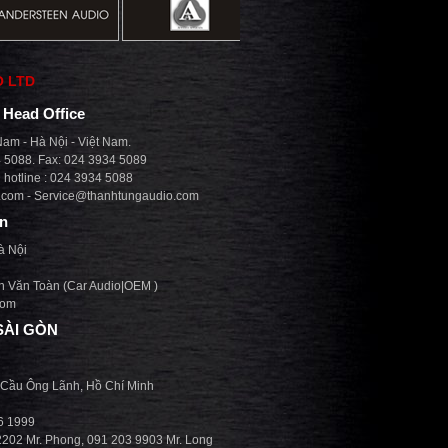
O LTD
| Head Office
am - Hà Nội - Việt Nam.
4 5088. Fax: 024 3934 5089
hotline : 024 3934 5088
.com
-
Service@thanhtungaudio.com
on
à Nội
n Văn Toàn (Car Audio|OEM )
com
SÀI GÒN
 Cầu Ông Lãnh, Hồ Chí Minh
36 1999
2202 Mr. Phong, 091 203 9903 Mr. Long