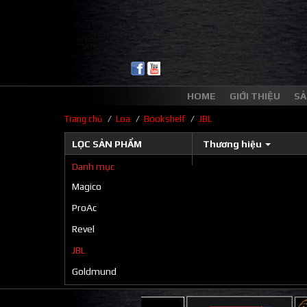
HOME
GIỚI THIỆU
SẢ
/
/
/
Trang chủ
Loa
Bookshelf
JBL
LỌC SẢN PHẨM
Thương hiệu
Danh mục
Magico
ProAc
Revel
JBL
Goldmund