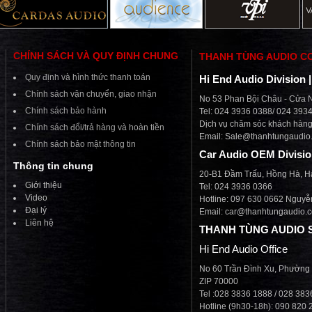
CHÍNH SÁCH VÀ QUY ĐỊNH CHUNG
THANH TÙNG AUDIO C
Quy định và hình thức thanh toán
Hi End Audio Division 
Chính sách vận chuyển, giao nhận
No 53 Phan Bội Châu - Cửa N
Chính sách bảo hành
Tel: 024 3936 0388/ 024 393
Dịch vụ chăm sóc khách hàng 
Chính sách đổi/trả hàng và hoàn tiền
Email:
Sale@thanhtungaudio
Chính sách bảo mật thông tin
Car Audio OEM Divisi
Thông tin chung
20-B1 Đầm Trấu, Hồng Hà, H
Giới thiệu
Tel: 024 3936 0366
Video
Hotline: 097 630 0662 Nguyễ
Đại lý
Email: car@thanhtungaudio.
Liên hệ
THANH TÙNG AUDIO 
Hi End Audio Office
No 60 Trần Đình Xu, Phường
ZIP 70000
Tel :028 3836 1888 / 028 38
Hotline (9h30-18h): 090 820 