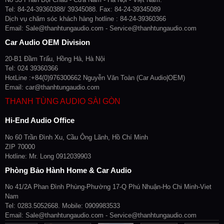
Tel: 84-24-39360388/ 39345088. Fax: 84-24-39345089
Dịch vụ chăm sóc khách hàng hotline : 84-24-39360366
Email: Sale@thanhtungaudio.com - Service@thanhtungaudio.com
Car Audio OEM Division
20-B1 Đầm Trấu, Hồng Hà, Hà Nội
Tel: 024 39360366
HotLine :+84(0)976300662 Nguyễn Văn Toàn (Car Audio|OEM)
Email: car@thanhtungaudio.com
THANH TÙNG AUDIO SÀI GÒN
Hi-End Audio Office
No 60 Trần Đình Xu, Cầu Ông Lãnh, Hồ Chí Minh
ZIP 70000
Hotline: Mr. Long 0912039903
Phòng Bảo Hành Home & Car Audio
No 41/2A Phan Đình Phùng-Phường 17-Q Phú Nhuận-Ho Chi Minh-Viet
Nam
Tel: 0283.5052668. Mobile: 0909983533
Email: Sale@thanhtungaudio.com - Service@thanhtungaudio.com