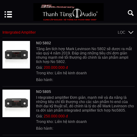
Intergrated Amplifier
LỌC
NO 5802
Tăng âm tích hợp Mark Levinson No 5802 sẽ được ra mắt
vào quý 4 năm 2019. Đáp ứng những tiêu chí đơn giản
nhưng mạnh mẽ tối thượng đó chính là sản phẩm ampli
tích hợp No 5802.
Giá:
200.000.000 đ
Trong kho: Liên hệ kinh doanh
Bảo hành:
NO 5805
I ntegrated amplifier Đơn giản, mạnh mẽ và đa năng là
những tiêu chí tối thượng cho các sản phẩm hi-end của
thời đại kỹ thuật số, đó chính là lý do để Mark Levinson cho
ra đời sản phẩm integrated amplifier tích hợp No5805.
Giá:
250.000.000 đ
Trong kho: Liên hệ kinh doanh
Bảo hành: