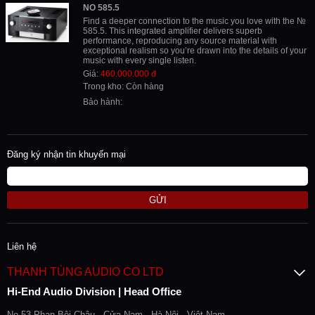
NO 585.5
Find a deeper connection to the music you love with the №
585.5. This integrated amplifier delivers superb
performance, reproducing any source material with
exceptional realism so you’re drawn into the details of your
music with every single listen.
Giá:
460.000.000 đ
Trong kho: Còn hàng
Bảo hành:
Đăng ký nhận tin khuyến mại
GỬI
Liên hệ
THANH TÙNG AUDIO CO LTD
Hi-End Audio Division | Head Office
No 53 Phan Bội Châu - Cửa Nam - Hà Nội - Việt Nam.