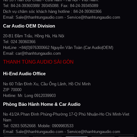
Tel: 84-24-39360388/ 39345088. Fax: 84-24-39345089
Dịch vụ chăm sóc khách hàng hotline : 84-24-39360366
Email: Sale@thanhtungaudio.com - Service@thanhtungaudio.com
Car Audio OEM Division
20-B1 Đầm Trấu, Hồng Hà, Hà Nội
Tel: 024 39360366
HotLine :+84(0)976300662 Nguyễn Văn Toàn (Car Audio|OEM)
Email: car@thanhtungaudio.com
THANH TÙNG AUDIO SÀI GÒN
Hi-End Audio Office
No 60 Trần Đình Xu, Cầu Ông Lãnh, Hồ Chí Minh
ZIP 70000
Hotline: Mr. Long 0912039903
Phòng Bảo Hành Home & Car Audio
No 41/2A Phan Đình Phùng-Phường 17-Q Phú Nhuận-Ho Chi Minh-Viet
Nam
Tel: 0283.5052668. Mobile: 0909983533
Email: Sale@thanhtungaudio.com - Service@thanhtungaudio.com