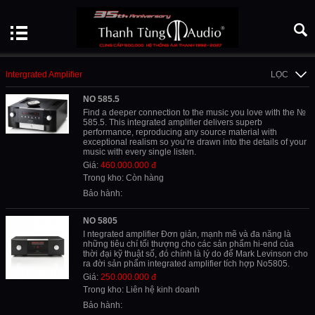
Intergrated Amplifier
LỌC
NO 585.5
Find a deeper connection to the music you love with the №
585.5. This integrated amplifier delivers superb
performance, reproducing any source material with
exceptional realism so you’re drawn into the details of your
music with every single listen.
Giá:
460.000.000 đ
Trong kho: Còn hàng
Bảo hành:
NO 5805
I ntegrated amplifier Đơn giản, mạnh mẽ và đa năng là
những tiêu chí tối thượng cho các sản phẩm hi-end của
thời đại kỹ thuật số, đó chính là lý do để Mark Levinson cho
ra đời sản phẩm integrated amplifier tích hợp No5805.
Giá:
250.000.000 đ
Trong kho: Liên hệ kinh doanh
Bảo hành: