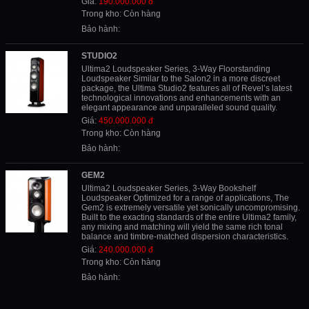
Giá:
190.000.000 đ
Trong kho: Còn hàng
Bảo hành:
STUDIO2
Ultima2 Loudspeaker Series, 3-Way Floorstanding
Loudspeaker Similar to the Salon2 in a more discreet
package, the Ultima Studio2 features all of Revel’s latest
technological innovations and enhancements with an
elegant appearance and unparalleled sound quality.
Giá:
450.000.000 đ
Trong kho: Còn hàng
Bảo hành:
GEM2
Ultima2 Loudspeaker Series, 3-Way Bookshelf
Loudspeaker Optimized for a range of applications, The
Gem2 is extremely versatile yet sonically uncompromising.
Built to the exacting standards of the entire Ultima2 family,
any mixing and matching will yield the same rich tonal
balance and timbre-matched dispersion characteristics.
Giá:
240.000.000 đ
Trong kho: Còn hàng
Bảo hành: