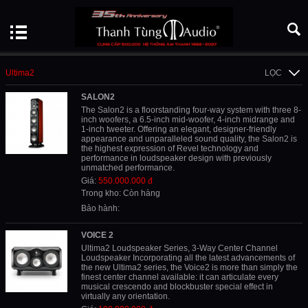
Ultima2
LỌC
SALON2
The Salon2 is a floorstanding four-way system with three 8-
inch woofers, a 6.5-inch mid-woofer, 4-inch midrange and
1-inch tweeter. Offering an elegant, designer-friendly
appearance and unparalleled sound quality, the Salon2 is
the highest expression of Revel technology and
performance in loudspeaker design with previously
unmatched performance.
Giá:
550.000.000 đ
Trong kho: Còn hàng
Bảo hành:
VOICE 2
Ultima2 Loudspeaker Series, 3-Way Center Channel
Loudspeaker Incorporating all the latest advancements of
the new Ultima2 series, the Voice2 is more than simply the
finest center channel available: it can articulate every
musical crescendo and blockbuster special effect in
virtually any orientation.