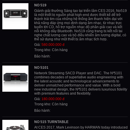
NO 519
Giành giải thưởng Sáng tạo tại triển lãm CES 2016, No519
là một thiết bị nguồn phát high-end được thiết kế để trở
thành trái tim của những hệ thống âm thanh hiện đại với
khả năng đáp ứng mọi định dạng âm nhạc, từ nhạc trực
tuyến tới CD, hỗ trợ nguồn nhạc độ phân giải cao và kết
nối không dây Bluetooth. No519 cũng trang bị kết nối tai
nghe chất lượng cao và bộ điều khiển âm lượng digital, có
thể sử dụng như một thiết bị âm nhạc tích hợp.
Giá:
580.000.000 đ
Trong kho: Còn hàng
Bảo hành:
NO 5101
Network Streaming SACD Player and DAC. The Nº5101
combines decades of superlative audio engineering with
the latest acoustic and technological advancements to
deliver unmatched performance and value. With a bold
new industrial design, the Nº5101 delivers luxurious fidelity
with premium features and flexibility.
Giá:
180.000.000 đ
Trong kho: Còn hàng
Bảo hành:
NO 515 TURNTABLE
At CES 2017, Mark Levinson by HARMAN today introduced