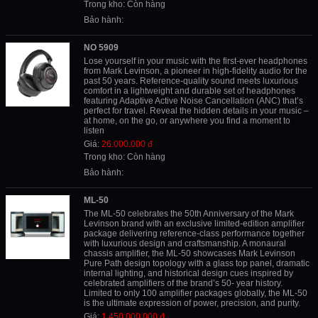
Trong kho: Còn hàng
Bảo hành:
NO 5909
Lose yourself in your music with the first-ever headphones
from Mark Levinson, a pioneer in high-fidelity audio for the
past 50 years. Reference-quality sound meets luxurious
comfort in a lightweight and durable set of headphones
featuring Adaptive Active Noise Cancellation (ANC) that’s
perfect for travel. Reveal the hidden details in your music –
at home, on the go, or anywhere you find a moment to
listen
Giá:
26.000.000 đ
Trong kho: Còn hàng
Bảo hành:
ML-50
The ML-50 celebrates the 50th Anniversary of the Mark
Levinson brand with an exclusive limited-edition amplifier
package delivering reference-class performance together
with luxurious design and craftsmanship. A monaural
chassis amplifier, the ML-50 showcases Mark Levinson
Pure Path design topology with a glass top panel, dramatic
internal lighting, and historical design cues inspired by
celebrated amplifiers of the brand’s 50- year history.
Limited to only 100 amplifier packages globally, the ML-50
is the ultimate expression of power, precision, and purity.
Giá:
1.450.000.000 đ