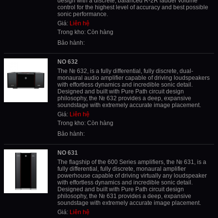
design with a discrete, balanced R-2R ladder volume
control for the highest level of accuracy and best possible
sonic performance.
Giá:
Liên hệ
Trong kho: Còn hàng
Bảo hành:
NO 632
The № 632, is a fully differential, fully discrete, dual-
monaural audio amplifier capable of driving loudspeakers
with effortless dynamics and incredible sonic detail.
Designed and built with Pure Path circuit design
philosophy, the № 632 provides a deep, expansive
soundstage with extremely accurate image placement.
Giá:
Liên hệ
Trong kho: Còn hàng
Bảo hành:
NO 631
The flagship of the 600 Series amplifiers, the № 631, is a
fully differential, fully discrete, monaural amplifier
powerhouse capable of driving virtually any loudspeaker
with effortless dynamics and incredible sonic detail.
Designed and built with Pure Path circuit design
philosophy, the № 631 provides a deep, expansive
soundstage with extremely accurate image placement.
Giá:
Liên hệ