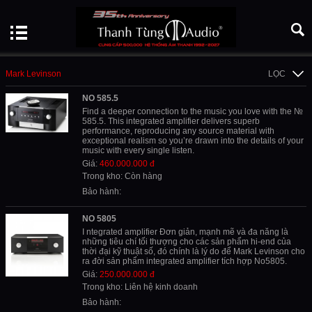
Mark Levinson
LỌC
NO 585.5
Find a deeper connection to the music you love with the №
585.5. This integrated amplifier delivers superb
performance, reproducing any source material with
exceptional realism so you’re drawn into the details of your
music with every single listen.
Giá:
460.000.000 đ
Trong kho: Còn hàng
Bảo hành:
NO 5805
I ntegrated amplifier Đơn giản, mạnh mẽ và đa năng là
những tiêu chí tối thượng cho các sản phẩm hi-end của
thời đại kỹ thuật số, đó chính là lý do để Mark Levinson cho
ra đời sản phẩm integrated amplifier tích hợp No5805.
Giá:
250.000.000 đ
Trong kho: Liên hệ kinh doanh
Bảo hành: