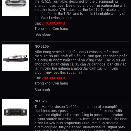
the № 515 Turntable, designed for the discriminating
analog music lover. Designed and built in partnership with
industry-leader VPI Industries, the № 515 Turntable is
handcrafted in the USA, and is the first turntable worthy of
the Mark Levinson name.
Giá:
240.000.000 đ
Trong kho: Còn hàng
Bảo hành:
NO 5105
Nằm trong series 5000 của Mark Levinson, mâm than
No.5105 sở hữu thiết kế hiện đại, tinh gọn, các thành phần
gia công từ nhôm khối tinh tế và vững chắc. Các kỹ sư đã
chọn phối hoàn chỉnh cả tay cần và cartridge, bạn chỉ việc
tận hưởng trải nghiệm analog đầy cảm xúc từ những
album vinyl yêu thích của mình.
Giá:
200.000.000 đ
Trong kho: Còn hàng
Bảo hành:
NO 626
The Mark Levinson № 626 dual-monaural preamplifier
combines unsurpassed analog audio performance with
advanced digital audio processing to push the reproduction
of your source material to new levels of realism. At the heart
of the № 626 is its proprietary Pure Path fully discrete,
direct-coupled, fully balanced, dual-monaural signal path