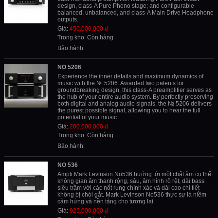
design, class-A Pure Phono stage; and configurable
balanced, unbalanced, and class-A Main Drive Headphone
outputs.
Giá:
450.000.000 đ
Trong kho: Còn hàng
Bảo hành:
NO 5206
Experience the inner details and maximum dynamics of
music with the № 5206. Awarded two patents for
groundbreaking design, this class-A preamplifier serves as
the hub of your entire audio system. By perfectly preserving
both digital and analog audio signals, the № 5206 delivers
the purest possible signal, allowing you to hear the full
potential of your music.
Giá:
260.000.000 đ
Trong kho: Còn hàng
Bảo hành:
NO 536
Ampli Mark Levinson No536 hướng tới một chất âm cụ thể:
không gian âm thanh rộng, sâu, âm hình rõ rệt, dải bass
siêu trầm với các nốt rung chính xác và dải cao chi tiết
không bị chói gắt. Mark Levinson No536 thực sự là niềm
cảm hứng và nền tảng cho tương lai.
Giá:
925.000.000 đ