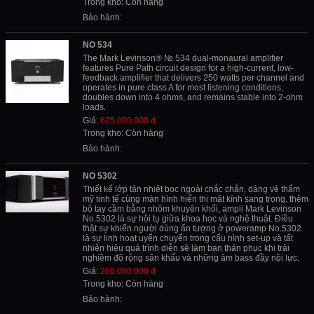
Trong kho: Còn hàng
Bảo hành:
NO 534
The Mark Levinson® № 534 dual-monaural amplifier
features Pure Path circuit design for a high-current, low-
feedback amplifier that delivers 250 watts per channel and
operates in pure class A for most listening conditions,
doubles down into 4 ohms, and remains stable into 2-ohm
loads.
Giá:
625.000.000 đ
Trong kho: Còn hàng
Bảo hành:
NO 5302
Thiết kế lớp tản nhiệt bọc ngoài chắc chắn, dáng vẻ thẩm
mỹ tinh tế cùng màn hình hiển thị mặt kính sang trọng, thêm
bộ tay cầm bằng nhôm khuyên khối, ampli Mark Levinson
No.5302 là sự hội tụ giữa khoa học và nghệ thuật. Điều
thật sự khiến người dùng ấn tượng ở poweramp No.5302
là sự linh hoạt uyển chuyển trong cấu hình set-up và tất
nhiên hiệu quả trình diễn sẽ làm bạn thán phục khi trải
nghiệm độ rộng sân khấu và những âm bass đầy nội lực.
Giá:
260.000.000 đ
Trong kho: Còn hàng
Bảo hành: