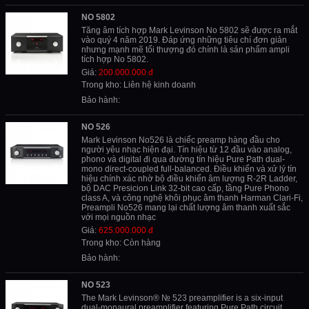
NO 5802
Tăng âm tích hợp Mark Levinson No 5802 sẽ được ra mắt
vào quý 4 năm 2019. Đáp ứng những tiêu chí đơn giản
nhưng mạnh mẽ tối thượng đó chính là sản phẩm ampli
tích hợp No 5802.
Giá:
200.000.000 đ
Trong kho: Liên hệ kinh doanh
Bảo hành:
NO 526
Mark Levinson No526 là chiếc preamp hàng đầu cho
người yêu nhạc hiện đại. Tín hiệu từ 12 đầu vào analog,
phono và digital đi qua đường tín hiệu Pure Path dual-
mono direct-coupled full-balanced. Điều khiển và xử lý tín
hiệu chính xác nhờ bộ điều khiển âm lượng R-2R Ladder,
bộ DAC Presicion Link 32-bit cao cấp, tầng Pure Phono
class A, và công nghệ khôi phục âm thanh Harman Clari-Fi,
Preampli No526 mang lại chất lượng âm thanh xuất sắc
với mọi nguồn nhạc
Giá:
625.000.000 đ
Trong kho: Còn hàng
Bảo hành:
NO 523
The Mark Levinson® № 523 preamplifier is a six-input
dual-monaural preamplifier featuring Pure Path circuit