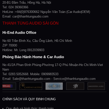
20-B1 Đầm Trấu, Hồng Hà, Hà Nội
Tel: 024 39360366
HotLine :+84(0)976300662 Nguyễn Văn Toàn (Car Audio|OEM)
Email: car@thanhtungaudio.com
THANH TÙNG AUDIO SÀI GÒN
Hi-End Audio Office
No 60 Trần Đình Xu, Cầu Ông Lãnh, Hồ Chí Minh
ZIP 70000
Hotline: Mr. Long 0912039903
Phòng Bảo Hành Home & Car Audio
No 41/2A Phan Đình Phùng-Phường 17-Q Phú Nhuận-Ho Chi Minh-Viet
Nam
Tel: 0283.5052668. Mobile: 0909983533
Email: Sale@thanhtungaudio.com - Service@thanhtungaudio.com
CHÍNH SÁCH VÀ QUY ĐỊNH CHUNG
Quy định và hình thức thanh toán