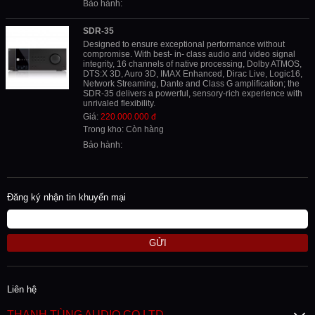
Bảo hành:
SDR-35
Designed to ensure exceptional performance without
compromise. With best- in- class audio and video signal
integrity, 16 channels of native processing, Dolby ATMOS,
DTS:X 3D, Auro 3D, IMAX Enhanced, Dirac Live, Logic16,
Network Streaming, Dante and Class G amplification; the
SDR-35 delivers a powerful, sensory-rich experience with
unrivaled flexibility.
Giá:
220.000.000 đ
Trong kho: Còn hàng
Bảo hành:
Đăng ký nhận tin khuyến mại
GỬI
Liên hệ
THANH TÙNG AUDIO CO LTD