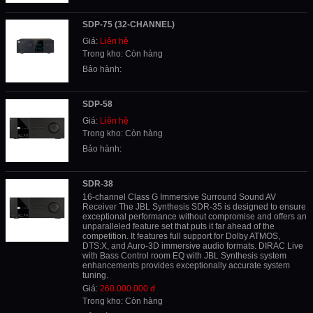
SDP-75 (32-CHANNEL)
Giá:
Liên hệ
Trong kho: Còn hàng
Bảo hành:
SDP-58
Giá:
Liên hệ
Trong kho: Còn hàng
Bảo hành:
SDR-38
16-channel Class G Immersive Surround Sound AV
Receiver The JBL Synthesis SDR-35 is designed to ensure
exceptional performance without compromise and offers an
unparalleled feature set that puts it far ahead of the
competition. It features full support for Dolby ATMOS,
DTS:X, and Auro-3D immersive audio formats. DIRAC Live
with Bass Control room EQ with JBL Synthesis system
enhancements provides exceptionally accurate system
tuning.
Giá:
260.000.000 đ
Trong kho: Còn hàng