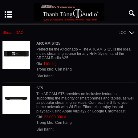
Stream DAC
LỌC
ARCAM ST25
Perfect for the Aficionado – The ARCAM ST25 is the ideal
music streaming source for any Hi-Fi System and the
ARCAM Radia A25
Giá:
Liên hệ
Trong kho: Còn hàng
Bảo hành:
ST5
The ARCAM ST5 provides an inclusive feature set
supporting the majority of smart phones and tables, as well
as popular streaming services. Connect the ST5 to your
home network with Wi-Fi or Ethernet to enjoy instant
playback using Apple Airplay2 or Google Chromecast.
Giá:
22.000.000 đ
Trong kho: Còn hàng
Bảo hành: