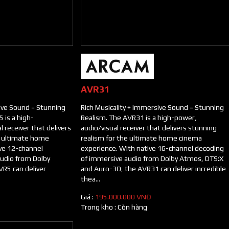
AVR31
sive Sound = Stunning
Rich Musicality + Immersive Sound = Stunning
 is a high-
Realism. The AVR31 is a high-power,
 receiver that delivers
audio/visual receiver that delivers stunning
e ultimate home
realism for the ultimate home cinema
ve 12-channel
experience. With native 16-channel decoding
udio from Dolby
of immersive audio from Dolby Atmos, DTS:X
R5 can deliver
and Auro-3D, the AVR31 can deliver incredible
thea...
Giá :
195.000.000 VNĐ
Trong kho :
Còn hàng