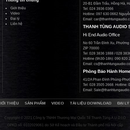
Thông tin chung
20-B1 Đầm Trấu, Hồng Hà, H
Giới thiệu
Tel: 024 3936 0366
Video
Hotline: 097 630 0662 Nguyễ
Đại lý
Email: car@thanhtungaudio.
Liên hệ
THANH TÙNG AUDIO 
Hi End Audio Office
No 60 Trần Đình Xu, Phường
ZIP 70000
Tel :028 3836 1888 / 028 38
Hotline (9h30-18h): 090 820 
Email: cs@thanhtungaudio.c
Phòng Bảo Hành Home
41/2A Phan Đình Phùng-Phư
Tel: 028 3505 2668. Hotline:
Email: Sale@thanhtungaudio
IỚI THIỆU
SẢN PHẨM
VIDEO
TÀI LIỆU DOWNLOAD
ĐẠI LÝ
Copyright © 2021 Công ty TNHH Thương Mại Quốc Tế Thanh Tùng A.U.D.I.O
GPKD số: 0102029061 do Sở Kế hoạch và Đầu tư Thành phố Hà Nội cấp