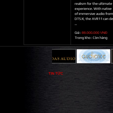
realism for the ultimat
experience. With native
of immersive audio fro
DTS:X, the AVR11 can del
...
Giá :
88.000.000 VNĐ
Trong kho :
Còn hàng
TIN TỨC