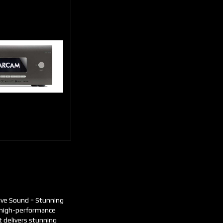
sive Sound = Stunning
 high-performance
t delivers stunning