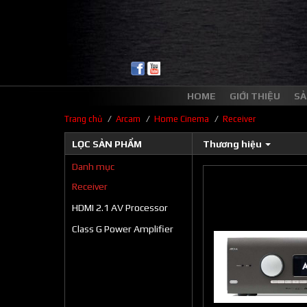
HOME
GIỚI THIỆU
SẢ
/
/
/
Trang chủ
Arcam
Home Cinema
Receiver
LỌC SẢN PHẨM
Thương hiệu
Danh mục
Receiver
HDMI 2.1 AV Processor
Class G Power Amplifier