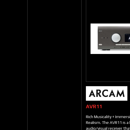
AVR11
Rich Musicality + Immer
Realism. The AVR11 is a
audio/visual receiver tha