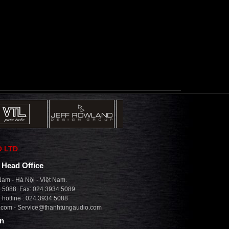
O LTD
| Head Office
am - Hà Nội - Việt Nam.
4 5088. Fax: 024 3934 5089
hotline : 024 3934 5088
.com
-
Service@thanhtungaudio.com
on