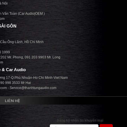
à Nội
n Văn Toàn (Car Audio|OEM )
com
SÀI GÒN
 Cầu Ông Lãnh, Hồ Chí Minh
36 1999
2202 Mr. Phong, 091 203 9903 Mr. Long
om
 & Car Audio
ờng 17-Q Phú Nhuận-Ho Chi Minh-Viet Nam
 090 998 3533 Mr Hai
.com - Service@thanhtungaudio.com
LIÊN HỆ
Đăng ký nhận tin khuyến mại