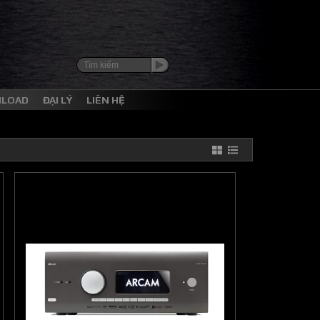
NLOAD
ĐẠI LÝ
LIÊN HỆ