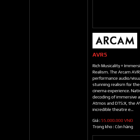
AVR5
Rich Musicality + Immer
Realism. The Arcam AVR5
performance audio/visual
stunning realism for th
cinema experience. Nati
decoding of immersive a
Atmos and DTS:X, the AV
incredible theatre e...
Giá :
55.000.000 VNĐ
Trong kho :
Còn hàng