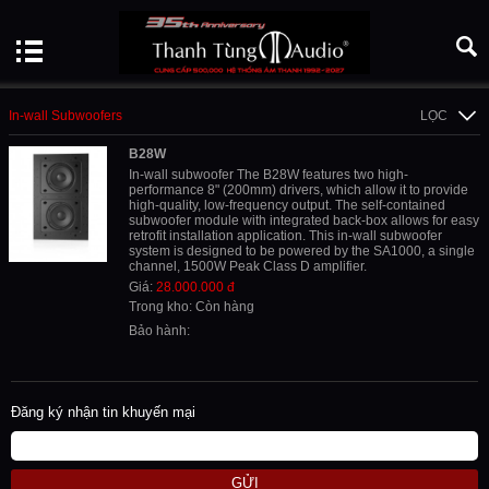
In-wall Subwoofers
LỌC
B28W
In-wall subwoofer The B28W features two high-
performance 8" (200mm) drivers, which allow it to provide
high-quality, low-frequency output. The self-contained
subwoofer module with integrated back-box allows for easy
retrofit installation application. This in-wall subwoofer
system is designed to be powered by the SA1000, a single
channel, 1500W Peak Class D amplifier.
Giá:
28.000.000 đ
Trong kho: Còn hàng
Bảo hành:
Đăng ký nhận tin khuyến mại
GỬI