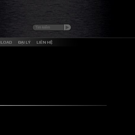
NLOAD
ĐẠI LÝ
LIÊN HỆ