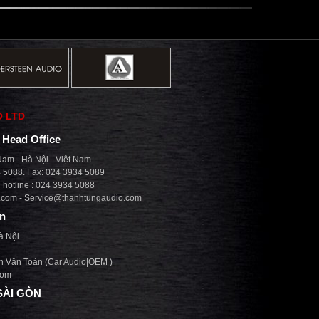
O LTD
| Head Office
am - Hà Nội - Việt Nam.
4 5088. Fax: 024 3934 5089
hotline : 024 3934 5088
.com
-
Service@thanhtungaudio.com
on
à Nội
n Văn Toàn (Car Audio|OEM )
com
SÀI GÒN