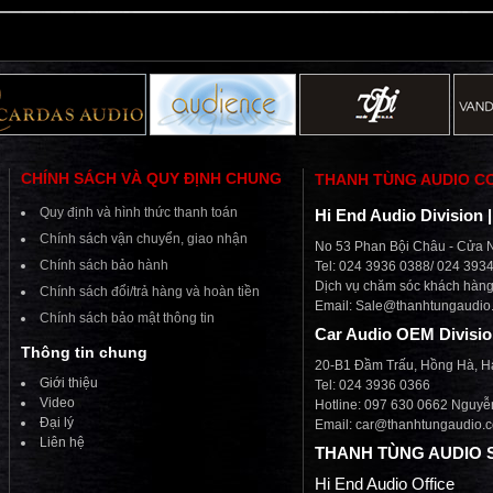
CHÍNH SÁCH VÀ QUY ĐỊNH CHUNG
THANH TÙNG AUDIO C
Quy định và hình thức thanh toán
Hi End Audio Division 
Chính sách vận chuyển, giao nhận
No 53 Phan Bội Châu - Cửa N
Chính sách bảo hành
Tel: 024 3936 0388/ 024 393
Dịch vụ chăm sóc khách hàng 
Chính sách đổi/trả hàng và hoàn tiền
Email:
Sale@thanhtungaudio
Chính sách bảo mật thông tin
Car Audio OEM Divisi
Thông tin chung
20-B1 Đầm Trấu, Hồng Hà, H
Giới thiệu
Tel: 024 3936 0366
Video
Hotline: 097 630 0662 Nguyễ
Đại lý
Email: car@thanhtungaudio.
Liên hệ
THANH TÙNG AUDIO 
Hi End Audio Office