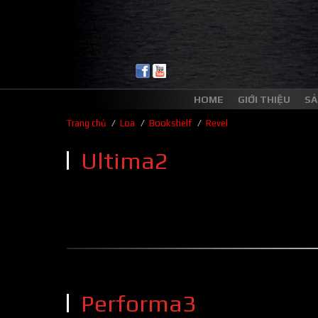
HOME
GIỚI THIỆU
SẢ
/
/
/
Trang chủ
Loa
Bookshelf
Revel
Ultima2
Performa3