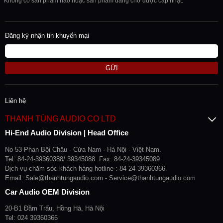
Không có sản phẩm nào hoặc sản phẩm đang chờ được cập nhật.
Đăng ký nhận tin khuyến mại
GỬI
Liên hệ
THANH TÙNG AUDIO CO LTD
Hi-End Audio Division | Head Office
No 53 Phan Bội Châu - Cửa Nam - Hà Nội - Việt Nam.
Tel: 84-24-39360388/ 39345088. Fax: 84-24-39345089
Dịch vụ chăm sóc khách hàng hotline : 84-24-39360366
Email: Sale@thanhtungaudio.com - Service@thanhtungaudio.com
Car Audio OEM Division
20-B1 Đầm Trấu, Hồng Hà, Hà Nội
Tel: 024 39360366