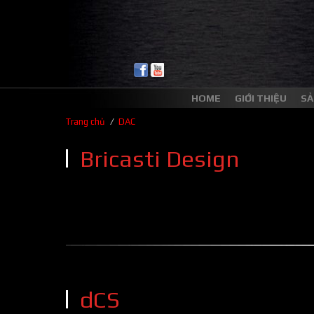
HOME
GIỚI THIỆU
SẢ
/
Trang chủ
DAC
Bricasti Design
dCS