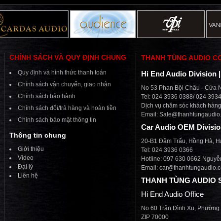
CHÍNH SÁCH VÀ QUY ĐỊNH CHUNG
THANH TÙNG AUDIO C
Quy định và hình thức thanh toán
Hi End Audio Division 
Chính sách vận chuyển, giao nhận
No 53 Phan Bội Châu - Cửa N
Chính sách bảo hành
Tel: 024 3936 0388/ 024 393
Dịch vụ chăm sóc khách hàng 
Chính sách đổi/trả hàng và hoàn tiền
Email:
Sale@thanhtungaudio
Chính sách bảo mật thông tin
Car Audio OEM Divisi
Thông tin chung
20-B1 Đầm Trấu, Hồng Hà, H
Giới thiệu
Tel: 024 3936 0366
Video
Hotline: 097 630 0662 Nguyễ
Đại lý
Email: car@thanhtungaudio.
Liên hệ
THANH TÙNG AUDIO 
Hi End Audio Office
No 60 Trần Đình Xu, Phường
ZIP 70000