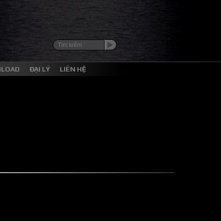
NLOAD
ĐẠI LÝ
LIÊN HỆ