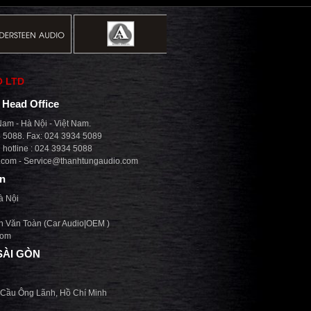
O LTD
| Head Office
am - Hà Nội - Việt Nam.
4 5088. Fax: 024 3934 5089
hotline : 024 3934 5088
.com
-
Service@thanhtungaudio.com
on
à Nội
n Văn Toàn (Car Audio|OEM )
com
SÀI GÒN
 Cầu Ông Lãnh, Hồ Chí Minh